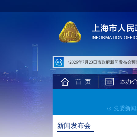
无
障
碍
操
作
说
明
跳
转
到
网
站
导
航
区
跳
转
党委新闻
到
主
要
新闻发布会
内
容
区