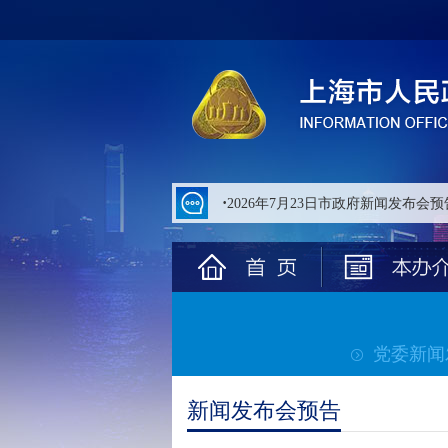
无
障
碍
操
作
说
明
跳
转
到
网
站
导
航
区
跳
转
党委新闻
到
主
要
新闻发布会预告
内
容
区