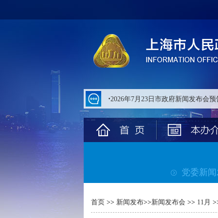
无
障
碍
操
作
说
明
跳
转
到
网
站
导
航
区
跳
转
党委新闻
到
主
要
内
首页
>>
新闻发布
>>
新闻发布会
>>
11月
容
区