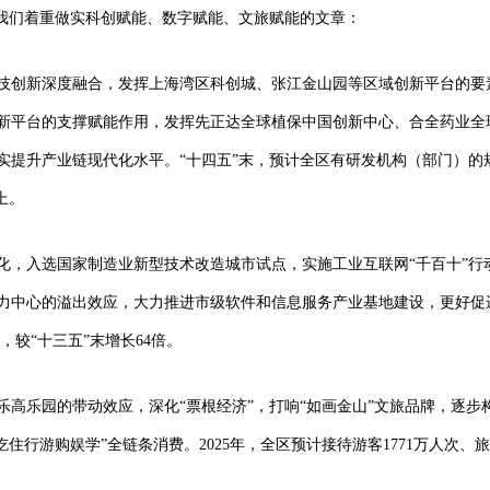
，我们着重做实科创赋能、数字赋能、文旅赋能的文章：
技创新深度融合，发挥上海湾区科创城、张江金山园等区域创新平台的要
新平台的支撑赋能作用，发挥先正达全球植保中国创新中心、合全药业全
实提升产业链现代化水平。“十四五”末，预计全区有研发机构（部门）的
上。
化，入选国家制造业新型技术改造城市试点，实施工业互联网“千百十”行
力中心的溢出效应，大力推进市级软件和信息服务产业基地建设，更好促
，较“十三五”末增长64倍。
乐高乐园的带动效应，深化“票根经济”，打响“如画金山”文旅品牌，逐步
住行游购娱学”全链条消费。2025年，全区预计接待游客1771万人次、旅游