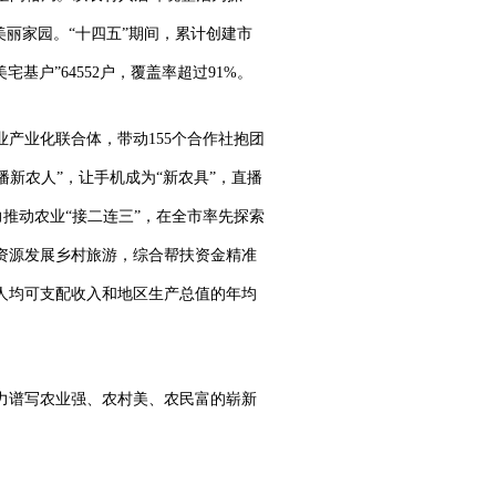
美丽家园。“十四五”期间，累计创建市
基户”64552户，覆盖率超过91%。
业产业化联合体，带动155个合作社抱团
新农人”，让手机成为“新农具”，直播
努力推动农业“接二连三”，在全市率先探索
资源发展乡村旅游，综合帮扶资金精准
民人均可支配收入和地区生产总值的年均
力谱写农业强、农村美、农民富的崭新