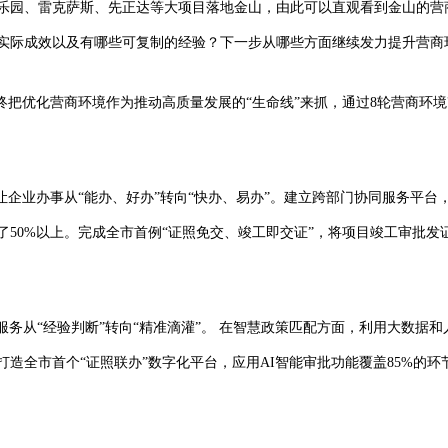
乐园、雷克萨斯、先正达等大项目落地金山，由此可以直观看到金山的营商
实际成效以及有哪些可复制的经验？下一步从哪些方面继续发力提升营商
始终把优化营商环境作为推动高质量发展的“生命线”来抓，通过8轮营商环
让企业办事从“能办、好办”转向“快办、易办”。建立跨部门协同服务平
50%以上。完成全市首例“证照免交、竣工即交证”，将项目竣工审批发证
让服务从“经验判断”转向“精准滴灌”。 在智慧政策匹配方面，利用大数据
造全市首个“证照联办”数字化平台，应用AI智能审批功能覆盖85%的