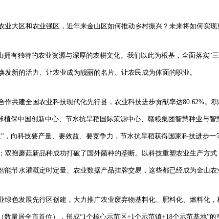
农业大区和农业强区，近年来金山区如何推动乡村振兴？未来将如何实现
金山拥有独特的农业资源与深厚的农耕文化。我们以此为根基，全面落实“
焕发新的活力、让农业成为靓丽的名片、让农民成为体面的职业。
合作共建全国农业科技现代化先行县，农业科技进步贡献率达80.62%。
全球植保中国创新中心、节水抗旱稻国际策源中心、赣粮集团智慧种业与智
技”，向科技要产量、要效益、要竞争力，节水抗旱稻获得国家科技进步一
余元；双孢蘑菇新品种成功打破了国外菌种的垄断。以科技重塑农业生产方
智能节水灌溉定时定量、农业数据产品挂牌交易，这些都已经成为金山农
业绿色发展先行区创建，大力推广农业废弃物基料化、肥料化、燃料化，
（数量居全市首位），形成“1个核心示范区+1个示范镇+18个示范基地”