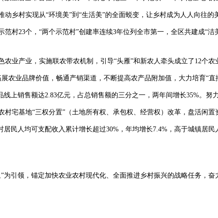
动乡村实现从“环境美”到“生活美”的全面蜕变，让乡村成为人人向往的
范村23个，“两个示范村”创建率连续3年位列全市第一，全区共建成“洁美宅
农业产业，实施联农带农机制，引导“头雁”和新农人牵头成立了12个农
拓展农业品牌价值，畅通产销渠道，不断提高农产品附加值，大力培育“直播
产品线上销售额达2.83亿元，占总销售额的三分之一，两年间增长35%。
农村宅基地“三权分置”（土地所有权、承包权、经营权）改革，盘活闲置
村居民人均可支配收入累计增长超过30%，年均增长7.4%，高于城镇居
里”为引领，锚定加快农业农村现代化、全面推进乡村振兴的战略任务，奋