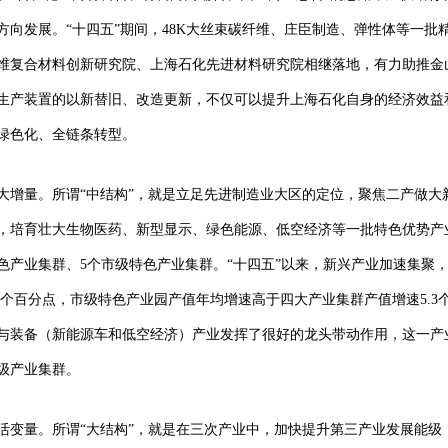
方向发展。“十四五”期间，48K大丝束碳纤维、庄臣制造、弹性体等一批
维复合材料创新研究院、上海石化先进材料研究院相继落地，有力助推金
生产装置的以新替旧、改造更新，不仅可以提升上海石化自身的经济效益
绿色化、全链条转型。
大增量。所谓“中结构”，就是立足先进制造业大区的定位，聚焦二产做大
，培育壮大生物医药、新型显示、绿色能源、低空经济等一批特色优势产
色产业集群、5个市级特色产业集群。“十四五”以来，新兴产业加速集聚，
9个百分点，市级特色产业园产值年均增速高于四大产业集群产值增速5.
与装备（新能源车和低空经济）产业发挥了很好的龙头带动作用，这一产业
级产业集群。
活变量。所谓“大结构”，就是在三次产业中，加快提升第三产业发展能级