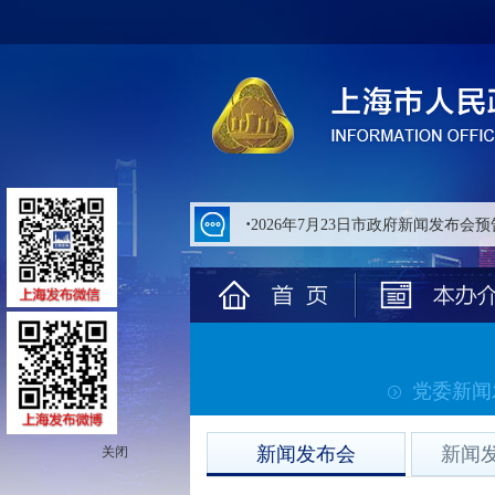
无
障
碍
操
作
说
明
跳
转
到
网
站
导
航
区
跳
转
党委新闻
到
主
要
新闻发布会
新闻
关闭
内
容
区