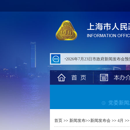
无
障
碍
操
作
说
明
跳
转
到
网
站
导
航
区
跳
转
党委新闻
到
主
要
内
首页
>>
新闻发布
>>
新闻发布会
>>
4月
容
区